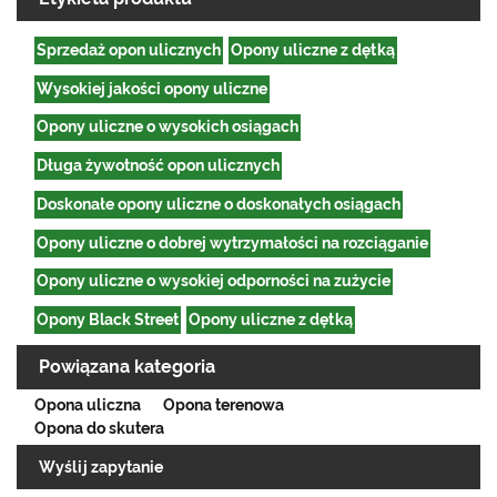
Sprzedaż opon ulicznych
Opony uliczne z dętką
Wysokiej jakości opony uliczne
Opony uliczne o wysokich osiągach
Długa żywotność opon ulicznych
Doskonałe opony uliczne o doskonałych osiągach
Opony uliczne o dobrej wytrzymałości na rozciąganie
Opony uliczne o wysokiej odporności na zużycie
Opony Black Street
Opony uliczne z dętką
Powiązana kategoria
Opona uliczna
Opona terenowa
Opona do skutera
Wyślij zapytanie