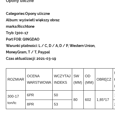
Opony uliczne
Categories:Opony uliczne
Album: wyświetl większy obraz
marka:Ricchtone
Tryb: l300-17
Port FOB: QINGDAO
Warunki płatności: L / C, D / A, D / P, Western Union,
MoneyGram, T / T, Paypal
Czas aktualizacji: 2021-03-19
OCENA
WCZYTAJ
SW
OD
ROZMIAR
OBRĘCZ
WARSTWOWA
INDEKS
(MM)
(MM)
6PR
50
300-17
80
602
1,85*17
ton/tc
8PR
53