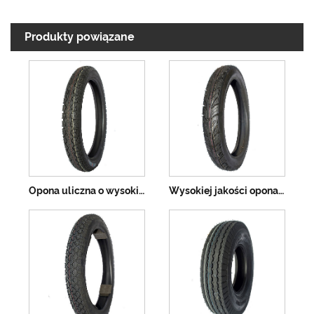
Produkty powiązane
Opona uliczna o wysokiej zawartości gumy
Wysokiej jakości opona motocyklowa Opona uliczna