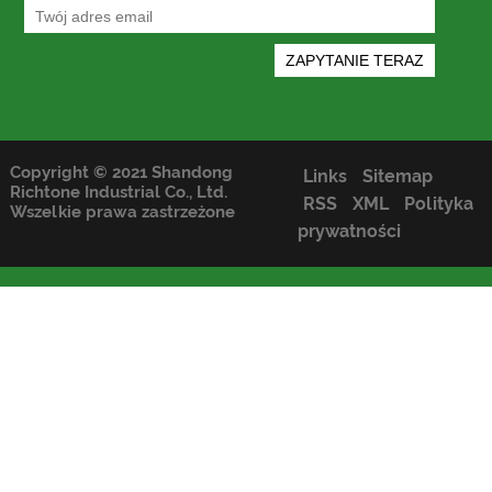
Copyright © 2021 Shandong
Links
Sitemap
Richtone Industrial Co., Ltd.
RSS
XML
Polityka
Wszelkie prawa zastrzeżone
prywatności