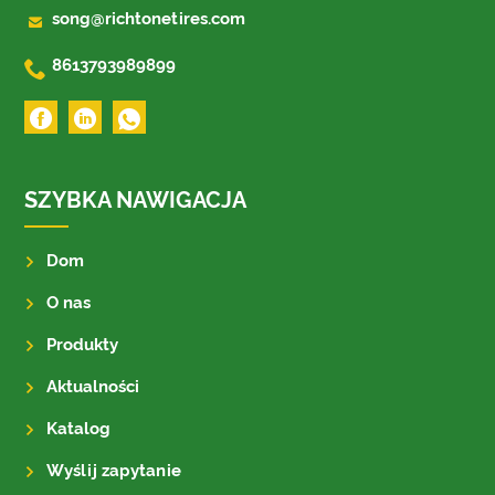

song@richtonetires.com

8613793989899
SZYBKA NAWIGACJA
Dom
O nas
Produkty
Aktualności
Katalog
Wyślij zapytanie