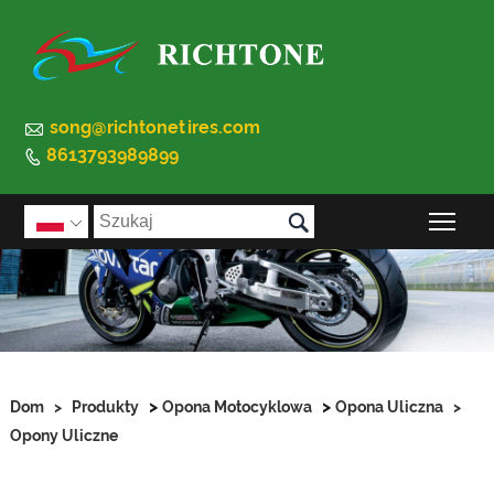

song@richtonetires.com
8613793989899


Prz

>
>
Dom
>
Produkty
Opona Motocyklowa
Opona Uliczna
>
Opony Uliczne