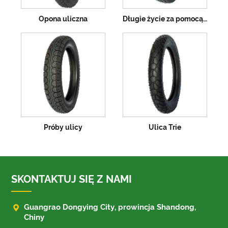
Opona uliczna
Długie życie za pomocą prób ulicznych
Próby ulicy
Ulica Trie
SKONTAKTUJ SIĘ Z NAMI

Guangrao Dongying City, prowincja Shandong,
Chiny