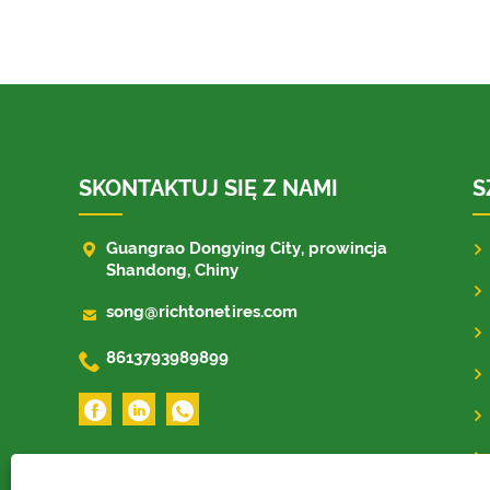
SKONTAKTUJ SIĘ Z NAMI
S

Guangrao Dongying City, prowincja
Shandong, Chiny

song@richtonetires.com

8613793989899