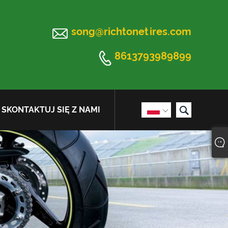

song@richtonetires.com

8613793989899

SKONTAKTUJ SIĘ Z NAMI
